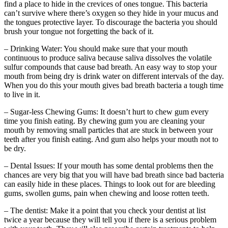
find a place to hide in the crevices of ones tongue
.
This bacteria
can’t survive where there’s oxygen so they hide in your mucus and
the tongues protective layer
.
To discourage the bacteria you should
brush your tongue not forgetting the back of it
.
–
Drinking Water
:
You should make sure that your mouth
continuous to produce saliva because saliva dissolves the volatile
sulfur compounds that cause bad breath
.
An easy way to stop your
mouth from being dry is drink water on different intervals of the day
.
When you do this your mouth gives bad breath bacteria a tough time
to live in it
.
–
Sugar-less Chewing Gums
:
It doesn’t hurt to chew gum every
time you finish eating
.
By chewing gum you are cleaning your
mouth by removing small particles that are stuck in between your
teeth after you finish eating
.
And gum also helps your mouth not to
be dry
.
–
Dental Issues
:
If your mouth has some dental problems then the
chances are very big that you will have bad breath since bad bacteria
can easily hide in these places
.
Things to look out for are bleeding
gums
,
swollen gums
,
pain when chewing and loose rotten teeth
.
–
The dentist
:
Make it a point that you check your dentist at list
twice a year because they will tell you if there is a serious problem