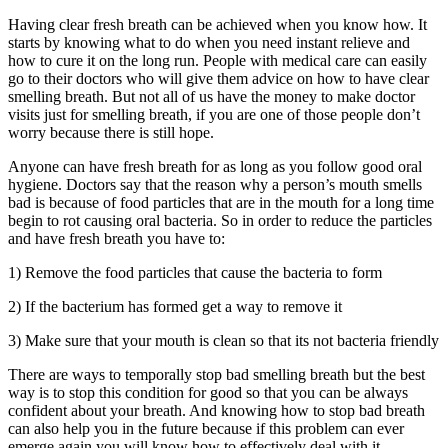
Having clear fresh breath can be achieved when you know how
.
It
starts by knowing what to do when you need instant relieve and
how to cure it on the long run
.
People with medical care can easily
go to their doctors who will give them advice on how to have clear
smelling breath
.
But not all of us have the money to make doctor
visits just for smelling breath
,
if you are one of those people don’t
worry because there is still hope
.
Anyone can have fresh breath for as long as you follow good oral
hygiene
.
Doctors say that the reason why a person’s mouth smells
bad is because of food particles that are in the mouth for a long time
begin to rot causing oral bacteria
.
So in order to reduce the particles
and have fresh breath you have to
:
1)
Remove the food particles that cause the bacteria to form
2)
If the bacterium has formed get a way to remove it
3)
Make sure that your mouth is clean so that its not bacteria friendly
There are ways to temporally stop bad smelling breath but the best
way is to stop this condition for good so that you can be always
confident about your breath
.
And knowing how to stop bad breath
can also help you in the future because if this problem can ever
emerge again you will know how to effectively deal with it
.