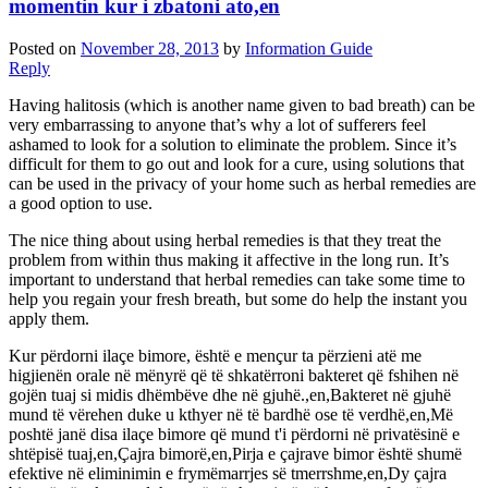
momentin kur i zbatoni ato,en
Posted on
November 28, 2013
by
Information Guide
Reply
Having halitosis (which is another name given to bad breath) can be
very embarrassing to anyone that’s why a lot of sufferers feel
ashamed to look for a solution to eliminate the problem. Since it’s
difficult for them to go out and look for a cure, using solutions that
can be used in the privacy of your home such as herbal remedies are
a good option to use.
The nice thing about using herbal remedies is that they treat the
problem from within thus making it affective in the long run. It’s
important to understand that herbal remedies can take some time to
help you regain your fresh breath, but some do help the instant you
apply them.
Kur përdorni ilaçe bimore, është e mençur ta përzieni atë me
higjienën orale në mënyrë që të shkatërroni bakteret që fshihen në
gojën tuaj si midis dhëmbëve dhe në gjuhë.,en,Bakteret në gjuhë
mund të vërehen duke u kthyer në të bardhë ose të verdhë,en,Më
poshtë janë disa ilaçe bimore që mund t'i përdorni në privatësinë e
shtëpisë tuaj,en,Çajra bimorë,en,Pirja e çajrave bimor është shumë
efektive në eliminimin e frymëmarrjes së tmerrshme,en,Dy çajra