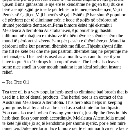
ujë,en,Bima gjithashtu lë një erë të këndshme në gojën tuaj duke e
bërë atë një zgjidhje ideale për lehtësim të menjëhershëm,en,Vaji i
Pemës së Çajit,en,Vaji i pemës së çajit është një bar shumë popullor
që përdoret për të eliminuar erën e keqe të gojës që përdoret në
shumë produkte dentare,en,Pema bimore është një ekstrakt i
Melaleuca Alternifolia Australiane,en,Kjo barishte gjithashtu
ndihmon në mbajtjen e mishrave të dhëmbëve të shëndetshëm dhe
mund të përdoret si zëvendësim për pastën e dhëmbëve,en,Mund ta
përdorni edhe kur pastroni dhëmbët me fill,en,Thjesht zhytni fillin
me fill në këtë bar dhe më pas pastroni dhëmbët tuaj në përputhje me
rrethanat,en. This herb is used as a mouth wash and to use it you
have to put 5 to 10 drops in a cup of water. The herb also leaves
some nice smell in your mouth making it an ideal solution instant
relief.
– Tea Tree Oil
Tea tree oil is a very popular herb used to eliminate bad breath that is
used in a lot of dental products. The herbal tree is an extract of the
Australian Melaleuca Alternifolia. This herb also helps in keeping
your gums healthy and can be used as a substitute for toothpaste.
You can also use it when flossing your teeth, just dip the floss in this
herb then floss your teeth accordingly. Melaleuca Alternifolia mund
të ketë një shije jo aq të këndshme për shumë njerëz, por e bën mirë
punën,en,Duke përdorur ilaçe bimore për të eliminuar frymën e keqe