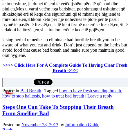
të tmerrshme, ju duhet të jeni të vetëdijshëm për atë që hani dhe
pini,en,Mos u varni vetëm nga barishtet, por shmangni ushqimet që
shkaktojnë erë të keqe dhe sigurohuni që të mbani një higjienë të
mirë orale,en,Klikoni këtu për një udhëzues të plotë për të pasur
frymë të pastër të freskët,en,si të keni frymë me erë të freskët,en,Si të
ndaloni halitozën,en,si ta trajtoni erën e keqe të gojës,en.
Using herbal remedies to eliminate bad horrible breath you to be
aware of what you eat and drink. Don’t just depend on the herbs but
avoid food that cause bad breath and make sure you maintain good
oral hygiene.
>>>> Click Here For A Complete Guide To Having Clear Fresh
Breath <<<<
Posted in
Bad Breath
|
Tagged
how to have fresh smelling breath
,
how to stop halitosis
,
how to treat bad breath
|
Leave a reply
Steps One Can Take To Stopping Their Breath
From Smelling Bad
Posted on
November 28, 2013
by
Information Guide
Reply