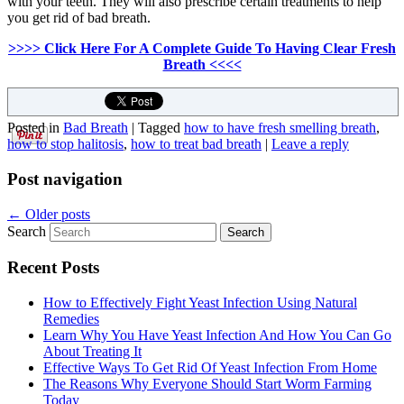
with your teeth
.
They will also prescribe certain treatments to help
you get rid of bad breath
.
>>>> Click Here For A Complete Guide To Having Clear Fresh
Breath <<<<
Posted in
Bad Breath
|
Tagged
how to have fresh smelling breath
,
how to stop halitosis
,
how to treat bad breath
|
Leave a reply
Post navigation
←
Older posts
Search
Recent Posts
How to Effectively Fight Yeast Infection Using Natural
Remedies
Learn Why You Have Yeast Infection And How You Can Go
About Treating It
Effective Ways To Get Rid Of Yeast Infection From Home
The Reasons Why Everyone Should Start Worm Farming
Today