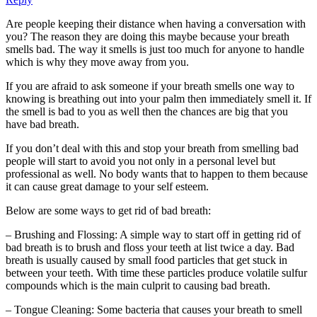
Are people keeping their distance when having a conversation with
you
?
The reason they are doing this maybe because your breath
smells bad
.
The way it smells is just too much for anyone to handle
which is why they move away from you
.
If you are afraid to ask someone if your breath smells one way to
knowing is breathing out into your palm then immediately smell it
.
If
the smell is bad to you as well then the chances are big that you
have bad breath
.
If you don’t deal with this and stop your breath from smelling bad
people will start to avoid you not only in a personal level but
professional as well
.
No body wants that to happen to them because
it can cause great damage to your self esteem
.
Below are some ways to get rid of bad breath
:
–
Brushing and Flossing
:
A simple way to start off in getting rid of
bad breath is to brush and floss your teeth at list twice a day
.
Bad
breath is usually caused by small food particles that get stuck in
between your teeth
.
With time these particles produce volatile sulfur
compounds which is the main culprit to causing bad breath
.
–
Tongue Cleaning
:
Some bacteria that causes your breath to smell