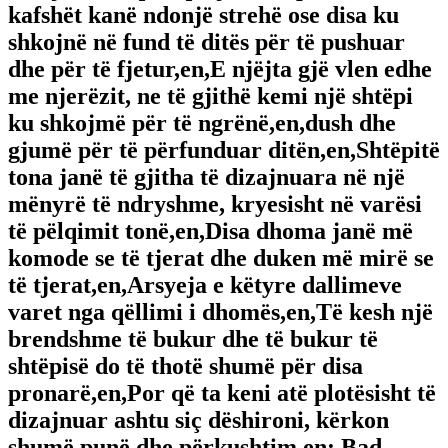
kafshët kanë ndonjë strehë ose disa ku
shkojnë në fund të ditës për të pushuar
dhe për të fjetur,en,E njëjta gjë vlen edhe
me njerëzit, ne të gjithë kemi një shtëpi
ku shkojmë për të ngrënë,en,dush dhe
gjumë për të përfunduar ditën,en,Shtëpitë
tona janë të gjitha të dizajnuara në një
mënyrë të ndryshme, kryesisht në varësi
të pëlqimit tonë,en,Disa dhoma janë më
komode se të tjerat dhe duken më mirë se
të tjerat,en,Arsyeja e këtyre dallimeve
varet nga qëllimi i dhomës,en,Të kesh një
brendshme të bukur dhe të bukur të
shtëpisë do të thotë shumë për disa
pronarë,en,Por që ta keni atë plotësisht të
dizajnuar ashtu siç dëshironi, kërkon
shumë punë dhe përkushtim,en:
Bad