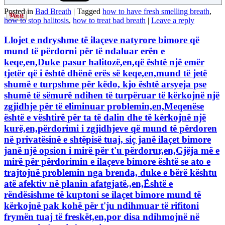
Posted in
Bad Breath
|
Tagged
how to have fresh smelling breath
,
how to stop halitosis
,
how to treat bad breath
|
Leave a reply
Llojet e ndryshme të ilaçeve natyrore bimore që
mund të përdorni për të ndaluar erën e
keqe,en,Duke pasur halitozë,en,që është një emër
tjetër që i është dhënë erës së keqe,en,mund të jetë
shumë e turpshme për këdo, kjo është arsyeja pse
shumë të sëmurë ndihen të turpëruar të kërkojnë një
zgjidhje për të eliminuar problemin,en,Meqenëse
është e vështirë për ta të dalin dhe të kërkojnë një
kurë,en,përdorimi i zgjidhjeve që mund të përdoren
në privatësinë e shtëpisë tuaj, siç janë ilaçet bimore
janë një opsion i mirë për t'u përdorur,en,Gjëja më e
mirë për përdorimin e ilaçeve bimore është se ato e
trajtojnë problemin nga brenda, duke e bërë kështu
atë afektiv në planin afatgjatë.,en,Është e
rëndësishme të kuptoni se ilaçet bimore mund të
kërkojnë pak kohë për t'ju ndihmuar të rifitoni
frymën tuaj të freskët,en,por disa ndihmojnë në