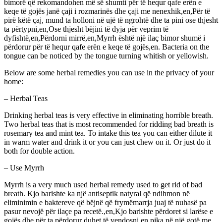
bimorë që rekomandohen më së shumti për të hequr qafe erën e
keqe të gojës janë çaji i rozmarinës dhe çaji me nenexhik,en,Për të
pirë këtë çaj, mund ta holloni në ujë të ngrohtë dhe ta pini ose thjesht
ta përtypni,en,Ose thjesht bëjini të dyja për veprim të
dyfishtë,en,Përdorni mirrë,en,Myrrh është një ilaç bimor shumë i
përdorur për të hequr qafe erën e keqe të gojës,en. Bacteria on the
tongue can be noticed by the tongue turning whitish or yellowish.
Below are some herbal remedies you can use in the privacy of your
home:
– Herbal Teas
Drinking herbal teas is very effective in eliminating horrible breath.
Two herbal teas that is most recommended for ridding bad breath is
rosemary tea and mint tea. To intake this tea you can either dilute it
in warm water and drink it or you can just chew on it. Or just do it
both for double action.
– Use Myrrh
Myrrh is a very much used herbal remedy used to get rid of bad
breath. Kjo barishte ka një antiseptik natyral që ndihmon në
eliminimin e baktereve që bëjnë që frymëmarrja juaj të nuhasë pa
pasur nevojë për ilaçe pa recetë.,en,Kjo barishte përdoret si larëse e
gojës dhe për ta përdorur duhet të vendosni,en,pika në një gotë me